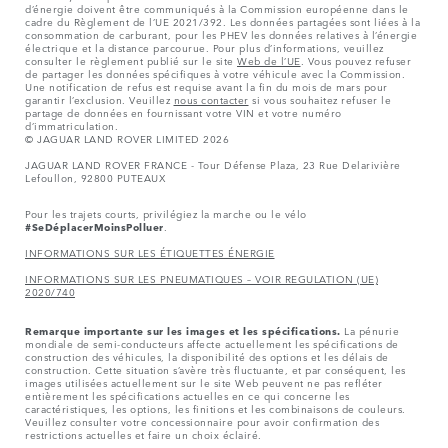
d’énergie doivent être communiqués à la Commission européenne dans le
cadre du Règlement de l’UE 2021/392. Les données partagées sont liées à la
consommation de carburant, pour les PHEV les données relatives à l’énergie
électrique et la distance parcourue. Pour plus d’informations, veuillez
consulter le règlement publié sur le site
Web de l’UE
. Vous pouvez refuser
de partager les données spécifiques à votre véhicule avec la Commission.
Une notification de refus est requise avant la fin du mois de mars pour
garantir l’exclusion. Veuillez
nous contacter
si vous souhaitez refuser le
partage de données en fournissant votre VIN et votre numéro
d’immatriculation.
© JAGUAR LAND ROVER LIMITED 2026
JAGUAR LAND ROVER FRANCE - Tour Défense Plaza, 23 Rue Delarivière
Lefoullon, 92800 PUTEAUX
Pour les trajets courts, privilégiez la marche ou le vélo
#SeDéplacerMoinsPolluer
.
INFORMATIONS SUR LES ÉTIQUETTES ÉNERGIE
INFORMATIONS SUR LES PNEUMATIQUES – VOIR REGULATION (UE)
2020/740
Remarque importante sur les images et les spécifications.
La pénurie
mondiale de semi-conducteurs affecte actuellement les spécifications de
construction des véhicules, la disponibilité des options et les délais de
construction. Cette situation s’avère très fluctuante, et par conséquent, les
images utilisées actuellement sur le site Web peuvent ne pas refléter
entièrement les spécifications actuelles en ce qui concerne les
caractéristiques, les options, les finitions et les combinaisons de couleurs.
Veuillez consulter votre concessionnaire pour avoir confirmation des
restrictions actuelles et faire un choix éclairé.