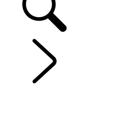
DISCOVERY SPORT
...
OPTIONS ET
ACCESSOIRES
PRÉSENTATION
GALERIE
MODÈLES ET SPÉCIFICATIONS
OPTIONS ET ACCESSOIRES
HYBRIDE ÉLECTRIQUE
HYBRIDE FLEXFUEL
OFFRES ACTUELLES
ENTREPRISE ET MOBILITÉ