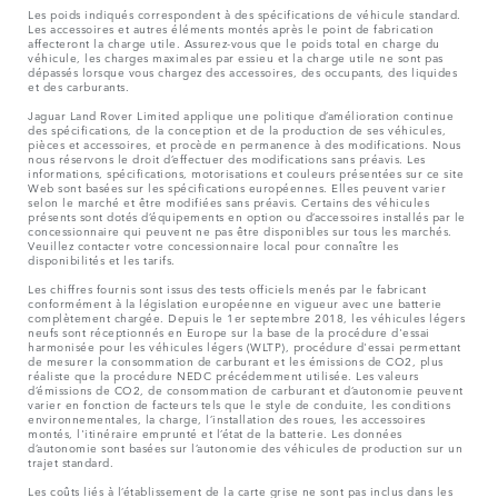
Les poids indiqués correspondent à des spécifications de véhicule standard.
Les accessoires et autres éléments montés après le point de fabrication
affecteront la charge utile. Assurez-vous que le poids total en charge du
véhicule, les charges maximales par essieu et la charge utile ne sont pas
dépassés lorsque vous chargez des accessoires, des occupants, des liquides
et des carburants.
Jaguar Land Rover Limited applique une politique d’amélioration continue
des spécifications, de la conception et de la production de ses véhicules,
pièces et accessoires, et procède en permanence à des modifications. Nous
nous réservons le droit d’effectuer des modifications sans préavis. Les
informations, spécifications, motorisations et couleurs présentées sur ce site
Web sont basées sur les spécifications européennes. Elles peuvent varier
selon le marché et être modifiées sans préavis. Certains des véhicules
présents sont dotés d’équipements en option ou d’accessoires installés par le
concessionnaire qui peuvent ne pas être disponibles sur tous les marchés.
Veuillez contacter votre concessionnaire local pour connaître les
disponibilités et les tarifs.
Les chiffres fournis sont issus des tests officiels menés par le fabricant
conformément à la législation européenne en vigueur avec une batterie
complètement chargée. Depuis le 1er septembre 2018, les véhicules légers
neufs sont réceptionnés en Europe sur la base de la procédure d'essai
harmonisée pour les véhicules légers (WLTP), procédure d'essai permettant
de mesurer la consommation de carburant et les émissions de CO2, plus
réaliste que la procédure NEDC précédemment utilisée. Les valeurs
d’émissions de CO2, de consommation de carburant et d’autonomie peuvent
varier en fonction de facteurs tels que le style de conduite, les conditions
environnementales, la charge, l’installation des roues, les accessoires
montés, l'itinéraire emprunté et l’état de la batterie. Les données
d’autonomie sont basées sur l’autonomie des véhicules de production sur un
trajet standard.
Les coûts liés à l’établissement de la carte grise ne sont pas inclus dans les