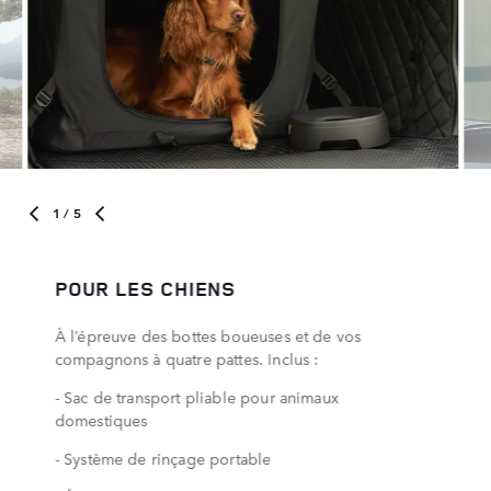
1
/ 5
POUR LES CHIENS
À l’épreuve des bottes boueuses et de vos
compagnons à quatre pattes. Inclus :
- Sac de transport pliable pour animaux
domestiques
- Système de rinçage portable