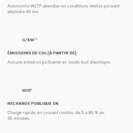
6
6
Autonomie WLTP attendue en conditions réelles pouvant
7
7
atteindre 45 km.
8
8
88
0
G/KM
††
1
ÉMISSIONS DE CO
(À PARTIR DE)
2
2
Aucune émission polluante en mode tout électrique.
3
0
30
MIN
‡
0
RECHARGE PUBLIQUE EN
Charge rapide en courant continu de 0 à 80 % en
1
30 minutes.
2