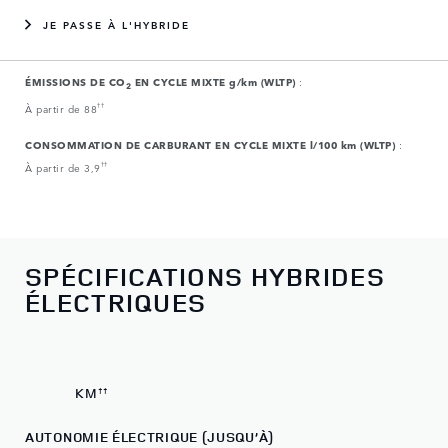
0
JE PASSE À L'HYBRIDE
1
2
ÉMISSIONS DE CO
EN CYCLE MIXTE g/km (WLTP)
:
2
À partir de 88
††
0
3
CONSOMMATION DE CARBURANT EN CYCLE MIXTE l/100 km (WLTP)
:
1
4
À partir de 3,9
††
0
0
2
5
1
1
3
6
SPÉCIFICATIONS HYBRIDES
2
2
4
7
ÉLECTRIQUES
3
3
5
8
4
4
58
5
5
KM
††
AUTONOMIE ÉLECTRIQUE (JUSQU’À)