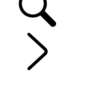
DISCOVERY SPORT
...
HYBRIDE
ÉLECTRIQUE
PRÉSENTATION
GALERIE
MODÈLES ET SPÉCIFICATIONS
OPTIONS ET ACCESSOIRES
HYBRIDE ÉLECTRIQUE
HYBRIDE FLEXFUEL
OFFRES ACTUELLES
ENTREPRISE ET MOBILITÉ