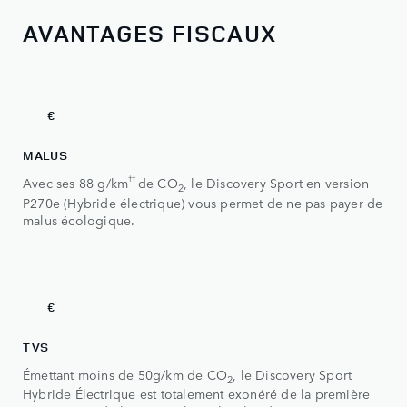
AVANTAGES FISCAUX
0
0
€
MALUS
††
Avec ses 88 g/km
de CO
, le Discovery Sport en version
2
P270e (Hybride électrique) vous permet de ne pas payer de
malus écologique.
0
0
€
0
TVS
Émettant moins de 50g/km de CO
, le Discovery Sport
0
1
2
Hybride Électrique est totalement exonéré de la première