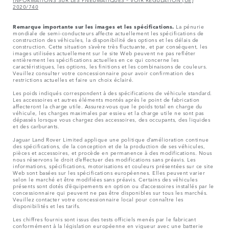
2020/740
Remarque importante sur les images et les spécifications.
La pénurie
mondiale de semi-conducteurs affecte actuellement les spécifications de
construction des véhicules, la disponibilité des options et les délais de
construction. Cette situation s’avère très fluctuante, et par conséquent, les
images utilisées actuellement sur le site Web peuvent ne pas refléter
entièrement les spécifications actuelles en ce qui concerne les
caractéristiques, les options, les finitions et les combinaisons de couleurs.
Veuillez consulter votre concessionnaire pour avoir confirmation des
restrictions actuelles et faire un choix éclairé.
Les poids indiqués correspondent à des spécifications de véhicule standard.
Les accessoires et autres éléments montés après le point de fabrication
affecteront la charge utile. Assurez-vous que le poids total en charge du
véhicule, les charges maximales par essieu et la charge utile ne sont pas
dépassés lorsque vous chargez des accessoires, des occupants, des liquides
et des carburants.
Jaguar Land Rover Limited applique une politique d’amélioration continue
des spécifications, de la conception et de la production de ses véhicules,
pièces et accessoires, et procède en permanence à des modifications. Nous
nous réservons le droit d’effectuer des modifications sans préavis. Les
informations, spécifications, motorisations et couleurs présentées sur ce site
Web sont basées sur les spécifications européennes. Elles peuvent varier
selon le marché et être modifiées sans préavis. Certains des véhicules
présents sont dotés d’équipements en option ou d’accessoires installés par le
concessionnaire qui peuvent ne pas être disponibles sur tous les marchés.
Veuillez contacter votre concessionnaire local pour connaître les
disponibilités et les tarifs.
Les chiffres fournis sont issus des tests officiels menés par le fabricant
conformément à la législation européenne en vigueur avec une batterie