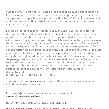
*Les tests WLTP certifient le véhicule de production avec options de série.
Les accessoires installés par le concessionnaire après l’enregistrement ne
sont pas couverts par le processus de certification WLTP, mais peuvent avoir
un impact sur les chiffres relatifs à la consommation de carburant et aux
émissions de CO₂.
La législation européenne impose à Jaguar Land Rover de collecter et
divulguer certaines données relatives aux véhicules immatriculés le 1er
janvier 2021 ou ultérieurement. Le VIN (numéro d’identification du
véhicule) ainsi que les données relatives à la consommation de carburant et
d’énergie doivent être communiqués à la Commission européenne dans le
cadre du Règlement de l’UE 2021/392. Les données partagées sont liées à la
consommation de carburant, pour les PHEV les données relatives à l’énergie
électrique et la distance parcourue. Pour plus d’informations, veuillez
consulter le règlement publié sur le site
Web de l’UE
. Vous pouvez refuser
de partager les données spécifiques à votre véhicule avec la Commission.
Une notification de refus est requise avant la fin du mois de mars pour
garantir l’exclusion. Veuillez
nous contacter
si vous souhaitez refuser le
partage de données en fournissant votre VIN et votre numéro
d’immatriculation.
© JAGUAR LAND ROVER LIMITED 2026
JAGUAR LAND ROVER FRANCE - Tour Défense Plaza, 23 Rue Delarivière
Lefoullon, 92800 PUTEAUX
Pour les trajets courts, privilégiez la marche ou le vélo
#SeDéplacerMoinsPolluer
.
INFORMATIONS SUR LES ÉTIQUETTES ÉNERGIE
INFORMATIONS SUR LES PNEUMATIQUES – VOIR REGULATION (UE)