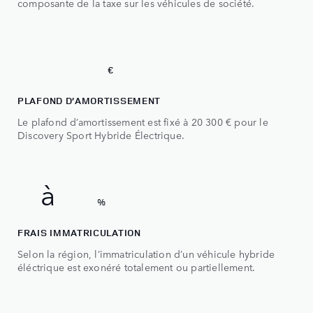
composante de la taxe sur les véhicules de société.
1
2
0
2
0
3
0
0
20 300
1
€
2
PLAFOND D’AMORTISSEMENT
3
Le plafond d’amortissement est fixé à 20 300 € pour le
Discovery Sport Hybride Électrique.
4
0
5
0
0 à 50
à
%
FRAIS IMMATRICULATION
Selon la région, l’immatriculation d’un véhicule hybride
éléctrique est exonéré totalement ou partiellement.