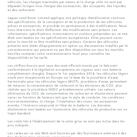
véhicule, les charges maximales par essieu et la charge utile ne sont pas
dépassés lorsque vous chargez des accessoires, des occupants, des liquides
et des carburants.
Jaguar Land Rover Limited applique une politique d’amélioration continue
des spécifications, de la conception et de la production de ses véhicules,
pièces et accessoires, et procède en permanence à des modifications. Nous
nous réservons le droit d’effectuer des modifications sans préavis. Les
informations, spécifications, motorisations et couleurs présentées sur ce site
Web sont basées sur les spécifications européennes. Elles peuvent varier
selon le marché et être modifiées sans préavis. Certains des véhicules
présents sont dotés d’équipements en option ou d’accessoires installés par le
concessionnaire qui peuvent ne pas être disponibles sur tous les marchés.
Veuillez contacter votre concessionnaire local pour connaître les
disponibilités et les tarifs.
Les chiffres fournis sont issus des tests officiels menés par le fabricant
conformément à la législation européenne en vigueur avec une batterie
complètement chargée. Depuis le 1er septembre 2018, les véhicules légers
neufs sont réceptionnés en Europe sur la base de la procédure d'essai
harmonisée pour les véhicules légers (WLTP), procédure d'essai permettant
de mesurer la consommation de carburant et les émissions de CO2, plus
réaliste que la procédure NEDC précédemment utilisée. Les valeurs
d’émissions de CO2, de consommation de carburant et d’autonomie peuvent
varier en fonction de facteurs tels que le style de conduite, les conditions
environnementales, la charge, l’installation des roues, les accessoires
montés, l'itinéraire emprunté et l’état de la batterie. Les données
d’autonomie sont basées sur l’autonomie des véhicules de production sur un
trajet standard.
Les coûts liés à l’établissement de la carte grise ne sont pas inclus dans les
prix indiqués.
Les cartes sur ce site Web sont fournies par des fournisseurs externes à des
fins d’information générale uniquement.