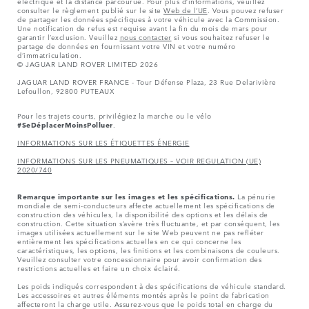
électrique et la distance parcourue. Pour plus d’informations, veuillez
consulter le règlement publié sur le site
Web de l’UE
. Vous pouvez refuser
de partager les données spécifiques à votre véhicule avec la Commission.
Une notification de refus est requise avant la fin du mois de mars pour
garantir l’exclusion. Veuillez
nous contacter
si vous souhaitez refuser le
partage de données en fournissant votre VIN et votre numéro
d’immatriculation.
© JAGUAR LAND ROVER LIMITED 2026
JAGUAR LAND ROVER FRANCE - Tour Défense Plaza, 23 Rue Delarivière
Lefoullon, 92800 PUTEAUX
Pour les trajets courts, privilégiez la marche ou le vélo
#SeDéplacerMoinsPolluer
.
INFORMATIONS SUR LES ÉTIQUETTES ÉNERGIE
INFORMATIONS SUR LES PNEUMATIQUES – VOIR REGULATION (UE)
2020/740
Remarque importante sur les images et les spécifications.
La pénurie
mondiale de semi-conducteurs affecte actuellement les spécifications de
construction des véhicules, la disponibilité des options et les délais de
construction. Cette situation s’avère très fluctuante, et par conséquent, les
images utilisées actuellement sur le site Web peuvent ne pas refléter
entièrement les spécifications actuelles en ce qui concerne les
caractéristiques, les options, les finitions et les combinaisons de couleurs.
Veuillez consulter votre concessionnaire pour avoir confirmation des
restrictions actuelles et faire un choix éclairé.
Les poids indiqués correspondent à des spécifications de véhicule standard.
Les accessoires et autres éléments montés après le point de fabrication
affecteront la charge utile. Assurez-vous que le poids total en charge du