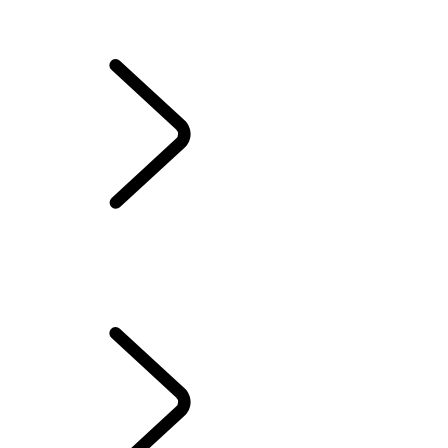
ENTRETIEN
JANTES ET PNEUS D’HIVER
POSSESSION D’UN VÉHICULE ÉLECTRIQUE
BIBLIOTHÈQUE DU PROPRIÉTAIRE
NOUS CONTACTER
MANUELS ET GUIDES D'UTILISATION
ENTRETIEN ET RÉPARATION
GARANTIES ET ASSISTANCE
HYBRIDE, HYBRIDE ÉLECTRIQUE OU HYBRIDE FLEXFUEL