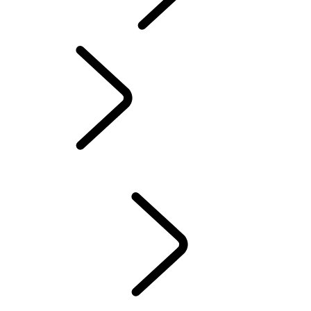
INCONTROL
MISES À JOUR LOGICIELS
DEFENDER ACCESSOIRES
DISCOVERY ACCESSOIRES
RANGE ROVER ACCESSOIRES
ENTRETIEN
GARANTIES ET ASSISTANCE