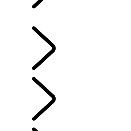
Wltp
CHOISISSEZ LA MEILLEURE PUISSANCE POUR VOUS
SYSTÈME D’INFODIVERTISSEMENT
FAQ's
French
NOUS CONTACTER
...