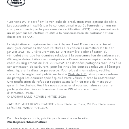
*Les tests WLTP certifient le véhicule de production avec options de série.
Les accessoires installés par le concessionnaire après l’enregistrement ne
sont pas couverts par le processus de certification WLTP, mais peuvent avoir
un impact sur les chiffres relatifs à la consommation de carburant et aux
émissions de CO₂.
La législation européenne impose à Jaguar Land Rover de collecter et
divulguer certaines données relatives aux véhicules immatriculés le 1er
janvier 2021 ou ultérieurement. Le VIN (numéro d’identification du
véhicule) ainsi que les données relatives à la consommation de carburant et
d’énergie doivent être communiqués à la Commission européenne dans le
cadre du Règlement de l’UE 2021/392. Les données partagées sont liées à la
consommation de carburant, pour les PHEV les données relatives à l’énergie
électrique et la distance parcourue. Pour plus d’informations, veuillez
consulter le règlement publié sur le site
Web de l’UE
. Vous pouvez refuser
de partager les données spécifiques à votre véhicule avec la Commission.
Une notification de refus est requise avant la fin du mois de mars pour
garantir l’exclusion. Veuillez
nous contacter
si vous souhaitez refuser le
partage de données en fournissant votre VIN et votre numéro
d’immatriculation.
© JAGUAR LAND ROVER LIMITED 2026
JAGUAR LAND ROVER FRANCE - Tour Défense Plaza, 23 Rue Delarivière
Lefoullon, 92800 PUTEAUX
Pour les trajets courts, privilégiez la marche ou le vélo
#SeDéplacerMoinsPolluer
.