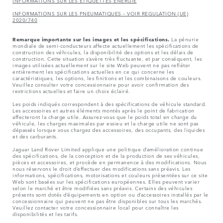
INFORMATIONS SUR LES ÉTIQUETTES ÉNERGIE
INFORMATIONS SUR LES PNEUMATIQUES – VOIR REGULATION (UE)
2020/740
Remarque importante sur les images et les spécifications.
La pénurie
mondiale de semi-conducteurs affecte actuellement les spécifications de
construction des véhicules, la disponibilité des options et les délais de
construction. Cette situation s’avère très fluctuante, et par conséquent, les
images utilisées actuellement sur le site Web peuvent ne pas refléter
entièrement les spécifications actuelles en ce qui concerne les
caractéristiques, les options, les finitions et les combinaisons de couleurs.
Veuillez consulter votre concessionnaire pour avoir confirmation des
restrictions actuelles et faire un choix éclairé.
Les poids indiqués correspondent à des spécifications de véhicule standard.
Les accessoires et autres éléments montés après le point de fabrication
affecteront la charge utile. Assurez-vous que le poids total en charge du
véhicule, les charges maximales par essieu et la charge utile ne sont pas
dépassés lorsque vous chargez des accessoires, des occupants, des liquides
et des carburants.
Jaguar Land Rover Limited applique une politique d’amélioration continue
des spécifications, de la conception et de la production de ses véhicules,
pièces et accessoires, et procède en permanence à des modifications. Nous
nous réservons le droit d’effectuer des modifications sans préavis. Les
informations, spécifications, motorisations et couleurs présentées sur ce site
Web sont basées sur les spécifications européennes. Elles peuvent varier
selon le marché et être modifiées sans préavis. Certains des véhicules
présents sont dotés d’équipements en option ou d’accessoires installés par le
concessionnaire qui peuvent ne pas être disponibles sur tous les marchés.
Veuillez contacter votre concessionnaire local pour connaître les
disponibilités et les tarifs.