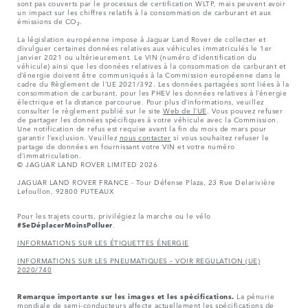
sont pas couverts par le processus de certification WLTP, mais peuvent avoir
un impact sur les chiffres relatifs à la consommation de carburant et aux
émissions de CO₂.
La législation européenne impose à Jaguar Land Rover de collecter et
divulguer certaines données relatives aux véhicules immatriculés le 1er
janvier 2021 ou ultérieurement. Le VIN (numéro d’identification du
véhicule) ainsi que les données relatives à la consommation de carburant et
d’énergie doivent être communiqués à la Commission européenne dans le
cadre du Règlement de l’UE 2021/392. Les données partagées sont liées à la
consommation de carburant, pour les PHEV les données relatives à l’énergie
électrique et la distance parcourue. Pour plus d’informations, veuillez
consulter le règlement publié sur le site
Web de l’UE
. Vous pouvez refuser
de partager les données spécifiques à votre véhicule avec la Commission.
Une notification de refus est requise avant la fin du mois de mars pour
garantir l’exclusion. Veuillez
nous contacter
si vous souhaitez refuser le
partage de données en fournissant votre VIN et votre numéro
d’immatriculation.
© JAGUAR LAND ROVER LIMITED 2026
JAGUAR LAND ROVER FRANCE - Tour Défense Plaza, 23 Rue Delarivière
Lefoullon, 92800 PUTEAUX
Pour les trajets courts, privilégiez la marche ou le vélo
#SeDéplacerMoinsPolluer
.
INFORMATIONS SUR LES ÉTIQUETTES ÉNERGIE
INFORMATIONS SUR LES PNEUMATIQUES – VOIR REGULATION (UE)
2020/740
Remarque importante sur les images et les spécifications.
La pénurie
mondiale de semi-conducteurs affecte actuellement les spécifications de