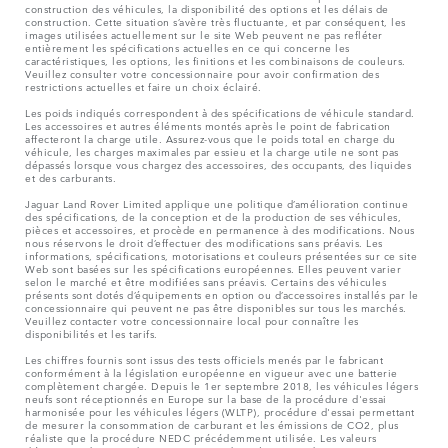
construction des véhicules, la disponibilité des options et les délais de
construction. Cette situation s’avère très fluctuante, et par conséquent, les
images utilisées actuellement sur le site Web peuvent ne pas refléter
entièrement les spécifications actuelles en ce qui concerne les
caractéristiques, les options, les finitions et les combinaisons de couleurs.
Veuillez consulter votre concessionnaire pour avoir confirmation des
restrictions actuelles et faire un choix éclairé.
Les poids indiqués correspondent à des spécifications de véhicule standard.
Les accessoires et autres éléments montés après le point de fabrication
affecteront la charge utile. Assurez-vous que le poids total en charge du
véhicule, les charges maximales par essieu et la charge utile ne sont pas
dépassés lorsque vous chargez des accessoires, des occupants, des liquides
et des carburants.
Jaguar Land Rover Limited applique une politique d’amélioration continue
des spécifications, de la conception et de la production de ses véhicules,
pièces et accessoires, et procède en permanence à des modifications. Nous
nous réservons le droit d’effectuer des modifications sans préavis. Les
informations, spécifications, motorisations et couleurs présentées sur ce site
Web sont basées sur les spécifications européennes. Elles peuvent varier
selon le marché et être modifiées sans préavis. Certains des véhicules
présents sont dotés d’équipements en option ou d’accessoires installés par le
concessionnaire qui peuvent ne pas être disponibles sur tous les marchés.
Veuillez contacter votre concessionnaire local pour connaître les
disponibilités et les tarifs.
Les chiffres fournis sont issus des tests officiels menés par le fabricant
conformément à la législation européenne en vigueur avec une batterie
complètement chargée. Depuis le 1er septembre 2018, les véhicules légers
neufs sont réceptionnés en Europe sur la base de la procédure d'essai
harmonisée pour les véhicules légers (WLTP), procédure d'essai permettant
de mesurer la consommation de carburant et les émissions de CO2, plus
réaliste que la procédure NEDC précédemment utilisée. Les valeurs