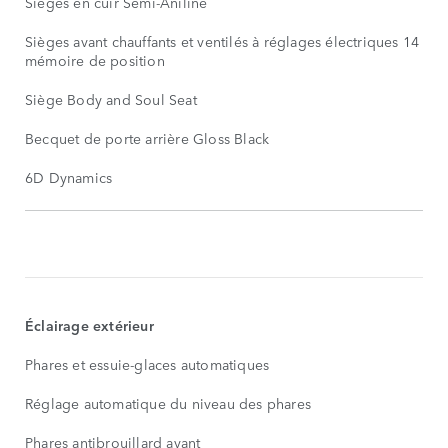
Sièges en cuir Semi-Aniline
Sièges avant chauffants et ventilés à réglages électriques 14 dir
mémoire de position
Siège Body and Soul Seat
Becquet de porte arrière Gloss Black
6D Dynamics
ÉQUIPEMENTS
DE
SÉRIE
AFFICHER
PLUS
Éclairage extérieur
Phares et essuie-glaces automatiques
Réglage automatique du niveau des phares
Phares antibrouillard avant