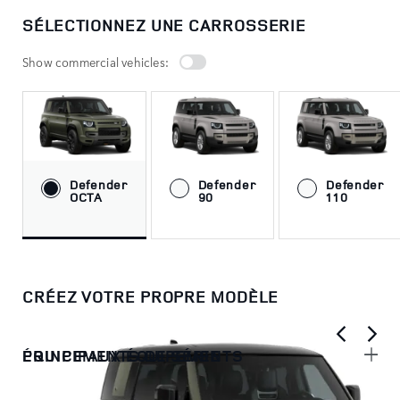
SÉLECTIONNEZ UNE CARROSSERIE
Show commercial vehicles:
Defender
Defender
Defender
OCTA
90
110
CRÉEZ VOTRE PROPRE MODÈLE
PRINCIPAUX ÉQUIPEMENTS
ÉQUIPEMENTS DE SÉRIE