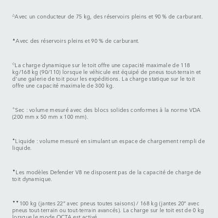
△
Avec un conducteur de 75 kg, des réservoirs pleins et 90 % de carburant.
▲
Avec des réservoirs pleins et 90 % de carburant.
◇
La charge dynamique sur le toit offre une capacité maximale de 118
kg/168 kg (90/110) lorsque le véhicule est équipé de pneus tout-terrain et
d'une galerie de toit pour les expéditions. La charge statique sur le toit
offre une capacité maximale de 300 kg.
✧
Sec : volume mesuré avec des blocs solides conformes à la norme VDA
(200 mm x 50 mm x 100 mm).
✦
Liquide : volume mesuré en simulant un espace de chargement rempli de
liquide.
▼
Les modèles Defender V8 ne disposent pas de la capacité de charge de
toit dynamique.
▼▼
100 kg (jantes 22” avec pneus toutes saisons) / 168 kg (jantes 20” avec
pneus tout-terrain ou tout-terrain avancés). La charge sur le toit est de 0 kg
lorsque le mode OCTA est activé.