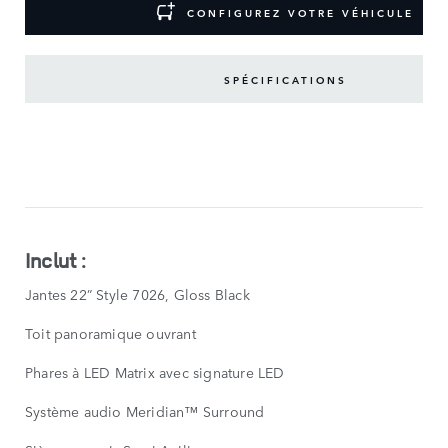
CONFIGUREZ VOTRE VÉHICULE
SPÉCIFICATIONS
PRINCIPAUX
ÉQUIPEMENTS
AFFICHER
MOINS
Inclut :
Jantes 22” Style 7026, Gloss Black
Toit panoramique ouvrant
Phares à LED Matrix avec signature LED
Système audio Meridian™ Surround