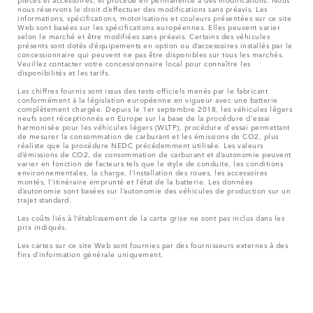
nous réservons le droit d’effectuer des modifications sans préavis. Les
informations, spécifications, motorisations et couleurs présentées sur ce site
Web sont basées sur les spécifications européennes. Elles peuvent varier
selon le marché et être modifiées sans préavis. Certains des véhicules
présents sont dotés d’équipements en option ou d’accessoires installés par le
concessionnaire qui peuvent ne pas être disponibles sur tous les marchés.
Veuillez contacter votre concessionnaire local pour connaître les
disponibilités et les tarifs.
Les chiffres fournis sont issus des tests officiels menés par le fabricant
conformément à la législation européenne en vigueur avec une batterie
complètement chargée. Depuis le 1er septembre 2018, les véhicules légers
neufs sont réceptionnés en Europe sur la base de la procédure d'essai
harmonisée pour les véhicules légers (WLTP), procédure d'essai permettant
de mesurer la consommation de carburant et les émissions de CO2, plus
réaliste que la procédure NEDC précédemment utilisée. Les valeurs
d’émissions de CO2, de consommation de carburant et d’autonomie peuvent
varier en fonction de facteurs tels que le style de conduite, les conditions
environnementales, la charge, l’installation des roues, les accessoires
montés, l'itinéraire emprunté et l’état de la batterie. Les données
d’autonomie sont basées sur l’autonomie des véhicules de production sur un
trajet standard.
Les coûts liés à l’établissement de la carte grise ne sont pas inclus dans les
prix indiqués.
Les cartes sur ce site Web sont fournies par des fournisseurs externes à des
fins d’information générale uniquement.