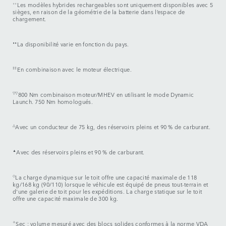
⬨⬨
Les modèles hybrides rechargeables sont uniquement disponibles avec 5
sièges, en raison de la géométrie de la batterie dans l’espace de
chargement.
⬧⬧
La disponibilité varie en fonction du pays.
‡‡
En combinaison avec le moteur électrique.
▽▽
800 Nm combinaison moteur/MHEV en utilisant le mode Dynamic
Launch. 750 Nm homologués.
△
Avec un conducteur de 75 kg, des réservoirs pleins et 90 % de carburant.
▲
Avec des réservoirs pleins et 90 % de carburant.
◇
La charge dynamique sur le toit offre une capacité maximale de 118
kg/168 kg (90/110) lorsque le véhicule est équipé de pneus tout-terrain et
d'une galerie de toit pour les expéditions. La charge statique sur le toit
offre une capacité maximale de 300 kg.
✧
Sec : volume mesuré avec des blocs solides conformes à la norme VDA