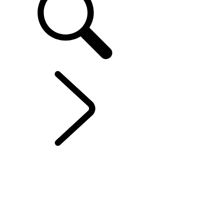
EXPLOREZ DEFENDER OCTA
...
MODÈLE ET
SPÉCIFICATIONS
OCTA
VUE D’ENSEMBLE
GALERIE
MODÈLE ET SPÉCIFICATIONS
OPTIONS ET ACCESSOIRES
HARD TOP
OFFRES ACTUELLES