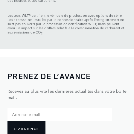
des liquides et des carburants.
Les tests WLTP certifient le véhicule de production avec options de série.
Les accessoires installés par le concessionnaire après l’enregistrement ne
sont pas couverts par le processus de certification WLTP, mais peuvent
avoir un impact sur les chiffres relatifs à la consommation de carburant et
aux émissions de CO
.
2
PRENEZ DE L’AVANCE
Recevez au plus vite les dernières actualités dans votre boîte
mail.
S'ABONNER