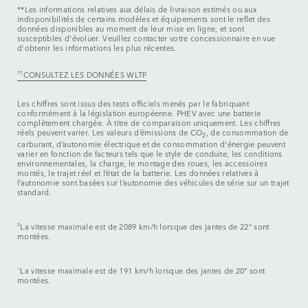
**Les informations relatives aux délais de livraison estimés ou aux
indisponibilités de certains modèles et équipements sont le reflet des
données disponibles au moment de leur mise en ligne, et sont
susceptibles d'évoluer. Veuillez contacter votre concessionnaire en vue
d'obtenir les informations les plus récentes.
††
CONSULTEZ LES DONNÉES WLTP
Les chiffres sont issus des tests officiels menés par le fabriquant
conformément à la législation européenne. PHEV avec une batterie
complètement chargée. À titre de comparaison uniquement. Les chiffres
réels peuvent varier. Les valeurs d’émissions de CO
, de consommation de
2
carburant, d’autonomie électrique et de consommation d'énergie peuvent
varier en fonction de facteurs tels que le style de conduite, les conditions
environnementales, la charge, le montage des roues, les accessoires
montés, le trajet réel et l’état de la batterie. Les données relatives à
l’autonomie sont basées sur l’autonomie des véhicules de série sur un trajet
standard.
‡
La vitesse maximale est de 2089 km/h lorsque des jantes de 22" sont
montées.
⬨
La vitesse maximale est de 191 km/h lorsque des jantes de 20" sont
montées.