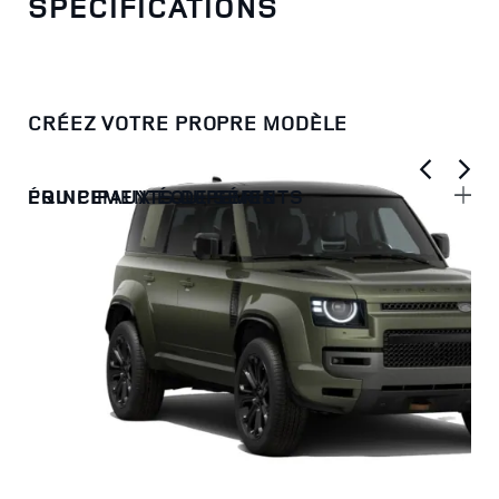
SPÉCIFICATIONS
CRÉEZ VOTRE PROPRE MODÈLE
PRINCIPAUX ÉQUIPEMENTS
ÉQUIPEMENTS DE SÉRIE