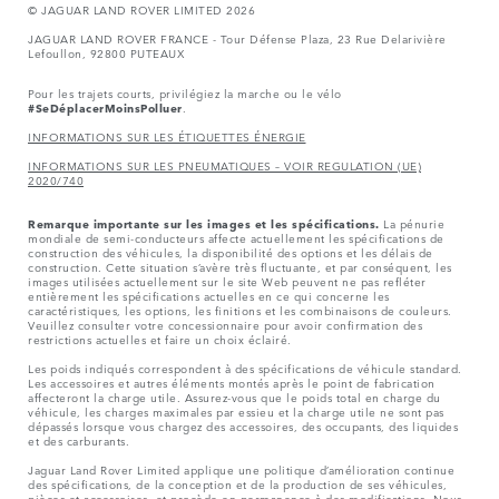
© JAGUAR LAND ROVER LIMITED 2026
JAGUAR LAND ROVER FRANCE - Tour Défense Plaza, 23 Rue Delarivière
Lefoullon, 92800 PUTEAUX
Pour les trajets courts, privilégiez la marche ou le vélo
#SeDéplacerMoinsPolluer
.
INFORMATIONS SUR LES ÉTIQUETTES ÉNERGIE
INFORMATIONS SUR LES PNEUMATIQUES – VOIR REGULATION (UE)
2020/740
Remarque importante sur les images et les spécifications.
La pénurie
mondiale de semi-conducteurs affecte actuellement les spécifications de
construction des véhicules, la disponibilité des options et les délais de
construction. Cette situation s’avère très fluctuante, et par conséquent, les
images utilisées actuellement sur le site Web peuvent ne pas refléter
entièrement les spécifications actuelles en ce qui concerne les
caractéristiques, les options, les finitions et les combinaisons de couleurs.
Veuillez consulter votre concessionnaire pour avoir confirmation des
restrictions actuelles et faire un choix éclairé.
Les poids indiqués correspondent à des spécifications de véhicule standard.
Les accessoires et autres éléments montés après le point de fabrication
affecteront la charge utile. Assurez-vous que le poids total en charge du
véhicule, les charges maximales par essieu et la charge utile ne sont pas
dépassés lorsque vous chargez des accessoires, des occupants, des liquides
et des carburants.
Jaguar Land Rover Limited applique une politique d’amélioration continue
des spécifications, de la conception et de la production de ses véhicules,
pièces et accessoires, et procède en permanence à des modifications. Nous