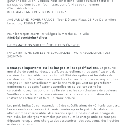
garantir l’exclusion. Veuillez
nous contacter
si vous souhaitez refuser le
partage de données en fournissant votre VIN et votre numéro
d’immatriculation.
© JAGUAR LAND ROVER LIMITED 2026
JAGUAR LAND ROVER FRANCE - Tour Défense Plaza, 23 Rue Delarivière
Lefoullon, 92800 PUTEAUX
Pour les trajets courts, privilégiez la marche ou le vélo
#SeDéplacerMoinsPolluer
.
INFORMATIONS SUR LES ÉTIQUETTES ÉNERGIE
INFORMATIONS SUR LES PNEUMATIQUES – VOIR REGULATION (UE)
2020/740
Remarque importante sur les images et les spécifications.
La pénurie
mondiale de semi-conducteurs affecte actuellement les spécifications de
construction des véhicules, la disponibilité des options et les délais de
construction. Cette situation s’avère très fluctuante, et par conséquent, les
images utilisées actuellement sur le site Web peuvent ne pas refléter
entièrement les spécifications actuelles en ce qui concerne les
caractéristiques, les options, les finitions et les combinaisons de couleurs.
Veuillez consulter votre concessionnaire pour avoir confirmation des
restrictions actuelles et faire un choix éclairé.
Les poids indiqués correspondent à des spécifications de véhicule standard.
Les accessoires et autres éléments montés après le point de fabrication
affecteront la charge utile. Assurez-vous que le poids total en charge du
véhicule, les charges maximales par essieu et la charge utile ne sont pas
dépassés lorsque vous chargez des accessoires, des occupants, des liquides
et des carburants.